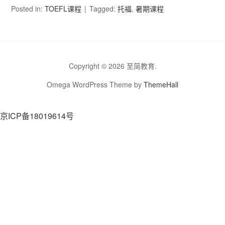
Posted in:
TOEFL课程
Tagged:
托福
,
暑期课程
Copyright © 2026 至简教育.
Omega WordPress Theme by
ThemeHall
京ICP备18019614号