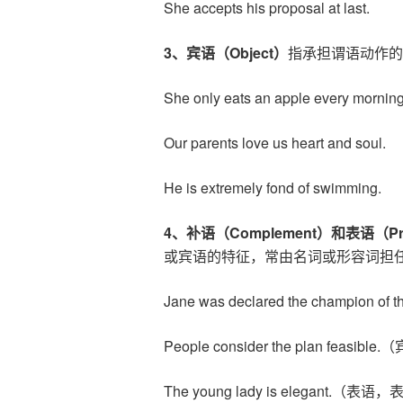
She accepts his proposal at last.
3
、宾语（
Object
）
指承担谓语动作的
She only eats an apple every morning
Our parents love us heart and soul.
He is extremely fond of swimming.
4
、补语（
Complement
）和表语（
Pr
或宾语的特征，常由名词或形容词担任
Jane was declared the champion
People consider the plan feasib
The young lady is elegant.（表