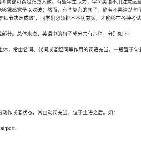
分的考察都可谓是细致入微。有些学生认为，学习英语不用注意这
能够凭感觉予以攻破；然而，有些复杂的句子，倘若不弄清楚句
“细节决定成败”，同学们必须把基本功夯实，才能够在各种考
成部分。总体来说，英语中的句子成分共有六种，分别如下：
主体，常由名词、代词或者起同等作用的词语充当，一般置于句
的动作或者状态，常由动词充当，位于主语之后。如：
airport.