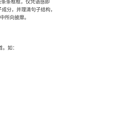
些条条框框，仅凭语感即
子成分，并理清句子结构，
试中所向披靡。
首。如：