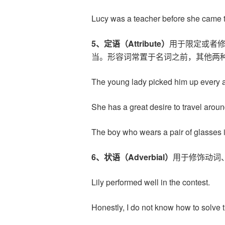
Lucy was a teacher before sh
5
、定语（
Attribute
）
用于限定或者
当。形容词常置于名词之前，其他两
The young lady picked him up every a
She has a great desire to travel aroun
The boy who wears a pair of glasses i
6
、状语（
Adverbial
）
用于修饰动词
Lily performed well in the contest.
Honestly, I do not know how to solve 