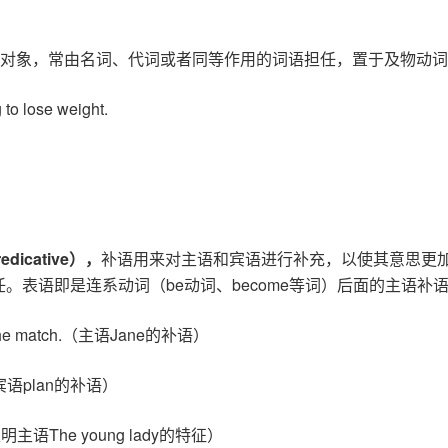
对象，常由名词、代词或者同等作用的词语担任，置于及物动词
 to lose weight.
edicative
），
补语用来对主语和宾语进行补充，以使其意思更
。表语即是连系动词（be动词、become等词）后面的主语补
 of the match.（主语Jane的补语）
le.（宾语plan的补语）
语，表明主语The young lady的特征）