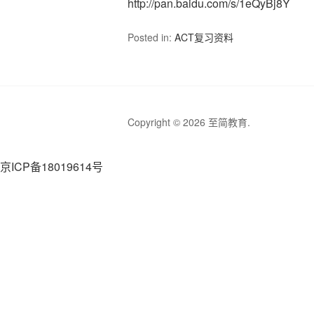
http://pan.baidu.com/s/1eQyBj8Y
Posted in:
ACT复习资料
Copyright © 2026 至简教育.
京ICP备18019614号