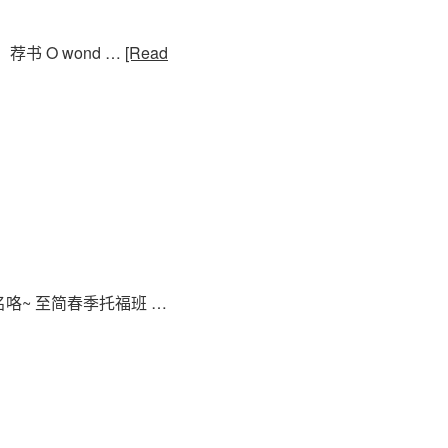
 O wond …
[Read
~ 至简春季托福班 …